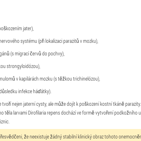
poškozením jater),
nervového systému (při lokalizaci parazitů v mozku),
ánů (s migrací červů do pochvy),
kou strongyloidózou),
nulomů v kapilárách mozku (s těžkou trichinelózou),
důsledku infekce háďátky).
oří nejen jaterní cysty, ale může dojít k poškození kostní tkáně parazity. 
ho těla larvami Dirofilaria repens dochází ve formě vytvoření podkožního uz
znic.
přesvědčeni, že neexistuje žádný stabilní klinický obraz tohoto onemocnění