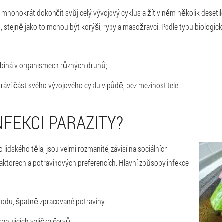
 mnohokrát dokončit svůj celý vývojový cyklus a žít v něm několik desetil
stejně jako to mohou být korýši, ryby a masožravci. Podle typu biologické
robíhá v organismech různých druhů;
tráví část svého vývojového cyklu v půdě, bez mezihostitele.
NFEKCI PARAZITY?
 lidského těla, jsou velmi rozmanité, závisí na sociálních
faktorech a potravinových preferencích. Hlavní způsoby infekce
odu, špatně zpracované potraviny.
ahujících vajíčka červů.