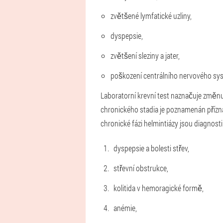
zvětšené lymfatické uzliny,
dyspepsie,
zvětšení sleziny a jater,
poškození centrálního nervového sy
Laboratorní krevní test naznačuje změnu
chronického stadia je poznamenán příznaky
chronické fázi helmintiázy jsou diagnosti
dyspepsie a bolesti střev,
střevní obstrukce,
kolitida v hemoragické formě,
anémie,