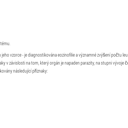
stému.
 jeho vzorce - je diagnostikována eozinofilie a významné zvýšení počtu le
 v závislosti na tom, který orgán je napaden parazity, na stupni vývoje če
kovány následující příznaky: