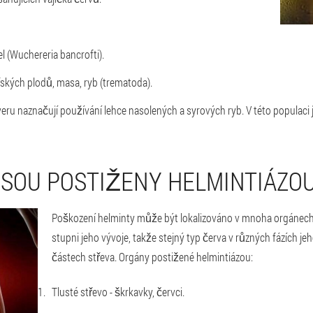
 (Wuchereria bancrofti).
kých plodů, masa, ryb (trematoda).
ru naznačují používání lehce nasolených a syrových ryb. V této populaci j
SOU POSTIŽENY HELMINTIÁZO
Poškození helminty může být lokalizováno v mnoha orgánech a
stupni jeho vývoje, takže stejný typ červa v různých fázích j
částech střeva. Orgány postižené helmintiázou:
Tlusté střevo - škrkavky, červci.