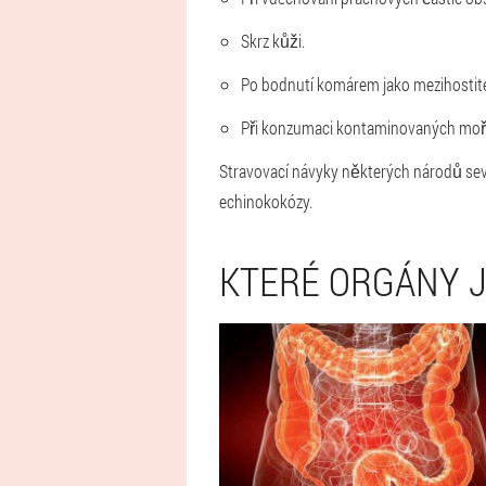
Skrz kůži.
Po bodnutí komárem jako mezihostitel
Při konzumaci kontaminovaných mořs
Stravovací návyky některých národů seve
echinokokózy.
KTERÉ ORGÁNY J