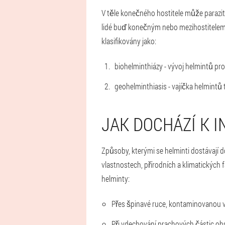
V těle konečného hostitele může parazit
lidé buď konečným nebo mezihostitelem, 
klasifikovány jako:
biohelminthiázy - vývoj helmintů p
geohelminthiasis - vajíčka helmintů 
JAK DOCHÁZÍ K I
Způsoby, kterými se helminti dostávají do
vlastnostech, přírodních a klimatických 
helminty:
Přes špinavé ruce, kontaminovanou v
Při vdechování prachových částic obs