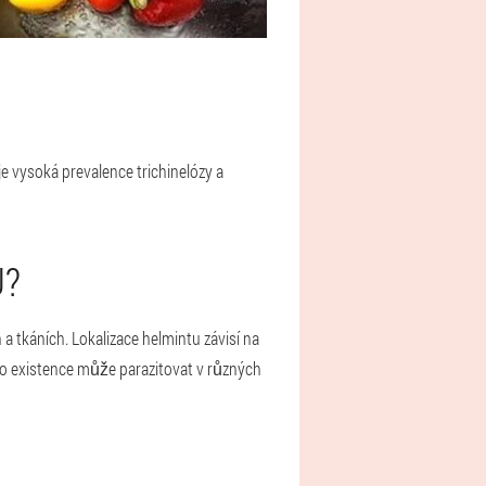
e vysoká prevalence trichinelózy a
U?
 tkáních. Lokalizace helmintu závisí na
eho existence může parazitovat v různých