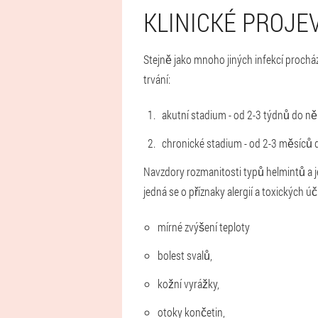
KLINICKÉ PROJE
Stejně jako mnoho jiných infekcí prochází
trvání:
akutní stadium - od 2-3 týdnů do ně
chronické stadium - od 2-3 měsíců d
Navzdory rozmanitosti typů helmintů a jej
jedná se o příznaky alergií a toxických úč
mírné zvýšení teploty
bolest svalů,
kožní vyrážky,
otoky končetin,