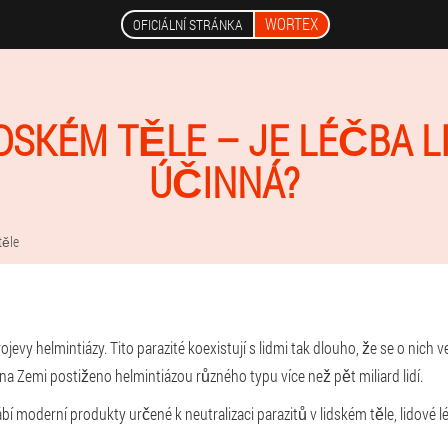
WORTEX
OFICIÁLNÍ STRÁNKA
IDSKÉM TĚLE – JE LÉČBA 
ÚČINNÁ?
těle
evy helmintiázy. Tito parazité koexistují s lidmi tak dlouho, že se o nich
a Zemi postiženo helmintiázou různého typu více než pět miliard lidí.
 moderní produkty určené k neutralizaci parazitů v lidském těle, lidové lék