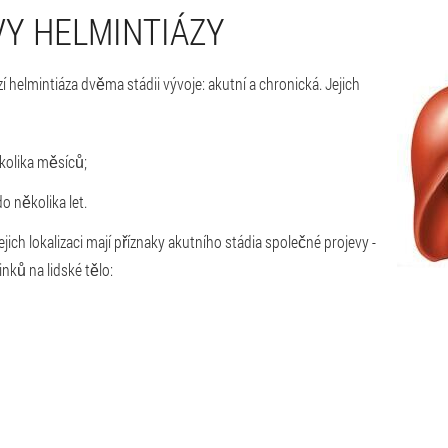
VY HELMINTIÁZY
 helmintiáza dvěma stádii vývoje: akutní a chronická. Jejich
kolika měsíců;
o několika let.
ich lokalizaci mají příznaky akutního stádia společné projevy -
inků na lidské tělo: