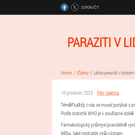
DOPORUČIT
PARAZITI V L
Wortex
Články
Léčba parazitů v lidském 
10 prosinec 2023
Petr Valenta
Téměř každý z nás se musel potýkat s proj
Podle statistik WHO je v současné době n
Farmakologický průmysl pravidelně vyrábí
léčbu, také neztratily svůj význam.