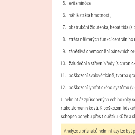
avitaminóza,
náhlá ztráta hmotnosti,
obstrukční žloutenka, hepatitida (s 
ztráta některých funkcí centrálního 
zánětlivá onemocnění pánevních org
žaludeční a střevní vředy (s chronic
poškození svalové tkáně, tvorba gra
poškození lymfatického systému (v 
U helmintiáz způsobených echinokoky se tv
riziko zlomenin kostí. K poškození lidské
schopen pohybu přes tloušťku kůže a sli
Analýzou příznaků helmintiázy lze být 