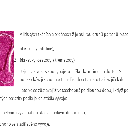
V lidských tkáních a orgánech žije asi 250 druhů parazitů. Vše
ploštěnky (hlístice);
škrkavky (cestody a trematody).
Jejich velikost se pohybuje od několika milimetrů do 10-12 m. P
poté získávají schopnost naklást deset až sto tisíc vajíček den
Tato vejce zůstávají životaschopná po dlouhou dobu, i když po
ch parazity podle jejich stádia vývoje:
 helminti vyvinout do stadia pohlavní dospělosti;
jednoho ze stádií svého vývoje.