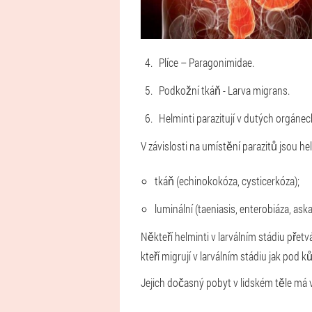
Plíce – Paragonimidae.
Podkožní tkáň - Larva migrans.
Helminti parazitují v dutých orgánech
V závislosti na umístění parazitů jsou h
tkáň (echinokokóza, cysticerkóza);
luminální (taeniasis, enterobiáza, aska
Někteří helminti v larválním stádiu přetv
kteří migrují v larválním stádiu jak pod k
Jejich dočasný pobyt v lidském těle má v