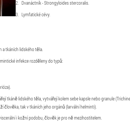
Dvanáctník - Strongyloides stercoralis.
Lymfatické cévy.
 a tkáních lidského těla.
elmintické infekce rozděleny do typů:
rióza).
ářejí tkáně lidského těla, vytvářejí kolem sebe kapsle nebo granule (Trichine
ůží člověka, tak v tkáních jeho orgánů (larvální helminti).
iscerální i kožní podobu, člověk je pro ně mezihostitelem.