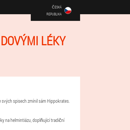
ČESKÁ
REPUBLIKA
LIDOVÝMI LÉKY
 ve svých spisech zmínil sám Hippokrates.
y na helmintiázu, doplňující tradiční