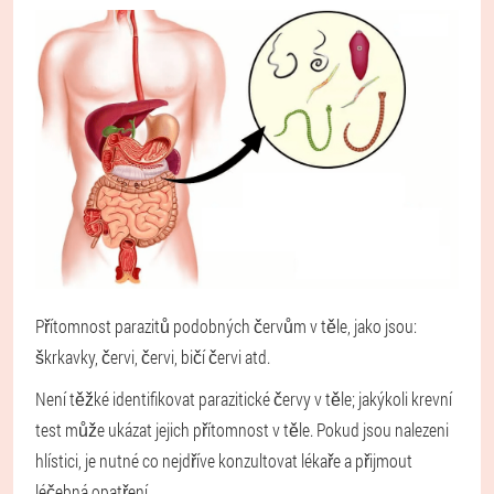
Přítomnost parazitů podobných červům v těle, jako jsou:
škrkavky, červi, červi, bičí červi atd.
Není těžké identifikovat parazitické červy v těle; jakýkoli krevní
test může ukázat jejich přítomnost v těle. Pokud jsou nalezeni
hlístici, je nutné co nejdříve konzultovat lékaře a přijmout
léčebná opatření.