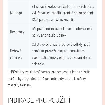
silný, savý. Podporuje čištění krevních cév a
Moringa
vylučovacích kanálů, proniká do patogenní
DNA parazita a ničí ho zevnitř.
přispívá k normalizaci krevního oběhu, má
Rosemary
hojivý a tonizující účinek.
Od starověku naši předkové jedli dýňová
Dýňová
semínka, protože mají antiparazitické
semínka
vlastnosti. Dýňový olej má pozitivní vliv na
celé tělo.
Další složky ve složení Wortex pro prevenci a léčbu hlístů:
hořčík, hydrogenfosforečnan, retinoidy, sodík, lékařský
mastek, želatina.
INDIKACE PRO POUŽITÍ