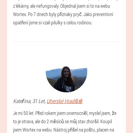
z lékárny, ale nefungovaly. Objednal jsem si to na webu
Wortex. Po 7 dnech byly příznaky pryč. Jako preventivní
opatření jsme si vzali pilulky s celou rodinou.
Kateřina
, 31 Let,
Uherské Hradiště
Je mi 50 let. Před rokem jsem onemocněl, myslel jsem, že
to je otrava, ale do 2 měsíců se můj stav zhoršil. Koupil
jsem Wortex na webu. Nástroj přišel na poštu, placen na