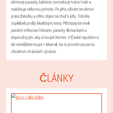
eliminuje parazity, bakterie, normalizuje trávicí trakt a
stabilizuje celkovou pohodu. Po jeho užívání se obnoví
práce žaludku a střev, objeví se chuť k jídlu. Tobolky
úspěšně prošly lékařskými testy. Přicházejí ke mně
pacienti infikovaní hlístami, parazity, škrkavkami a
doporučuji jim, aby si koupili Wortex. V České republice si
lék nemůžete koupit v lékárně, lze to provést pouze na
oficiálních stránkách výrobce.
ČLÁNKY