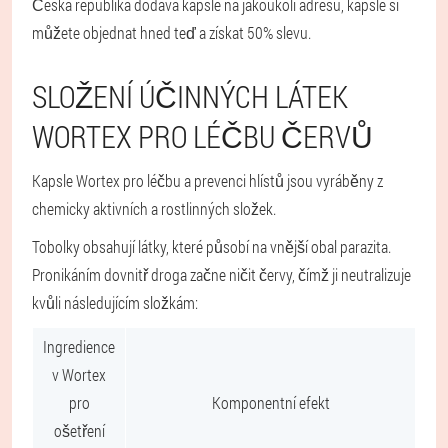
Česká republika dodává kapsle na jakoukoli adresu, kapsle si
můžete objednat hned teď a získat 50% slevu.
SLOŽENÍ ÚČINNÝCH LÁTEK
WORTEX PRO LÉČBU ČERVŮ
Kapsle Wortex pro léčbu a prevenci hlístů jsou vyráběny z
chemicky aktivních a rostlinných složek.
Tobolky obsahují látky, které působí na vnější obal parazita.
Pronikáním dovnitř droga začne ničit červy, čímž ji neutralizuje
kvůli následujícím složkám:
Ingredience
v Wortex
pro
Komponentní efekt
ošetření