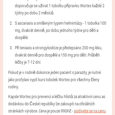
doporučuje se užívat 1 tobolku přípravku Wortex každé 2
týdny po dobu 2 měsíců.
S ascariasis a smíšeným typem helmintiázy - 1 tobolka 100
mg, dvakrát denně, po dobu jednoho týdne pro děti a
dospělé.
Při teniasis a strongyloidóze je předepsáno 200 mg léku,
dvakrát denně pro dospělé a 150 mg pro děti. Průběh
léčby je 7-12 dní.
Pokud je v rodině dokonce jeden pacient s parazity, je nutné
jako profylaxi vypít kurs tobolek Wortex pro všechny členy
rodiny.
Kapsle Wortex pro prevenci a léčbu hlístů za atraktivní cenu as
dodávkou do České republiky lze zakoupit na oficiálních
stránkách výrobce. Cena je pouze 990Kč -
podívejte se na cenu