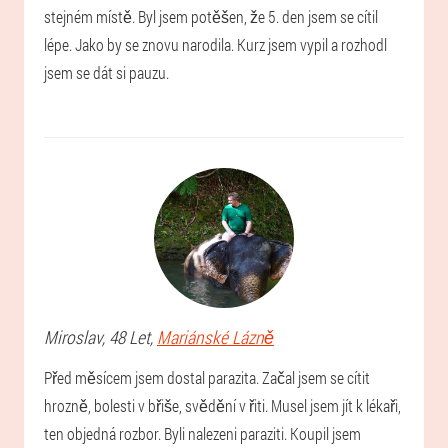
stejném místě. Byl jsem potěšen, že 5. den jsem se cítil
lépe. Jako by se znovu narodila. Kurz jsem vypil a rozhodl
jsem se dát si pauzu.
Miroslav
, 48 Let,
Mariánské Lázně
Před měsícem jsem dostal parazita. Začal jsem se cítit
hrozně, bolesti v břiše, svědění v řiti. Musel jsem jít k lékaři,
ten objedná rozbor. Byli nalezeni paraziti. Koupil jsem