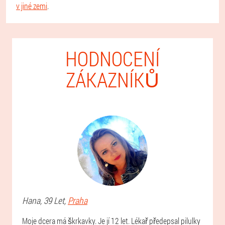
v jiné zemi
.
HODNOCENÍ
ZÁKAZNÍKŮ
Hana
, 39 Let,
Praha
Moje dcera má škrkavky. Je jí 12 let. Lékař předepsal pilulky