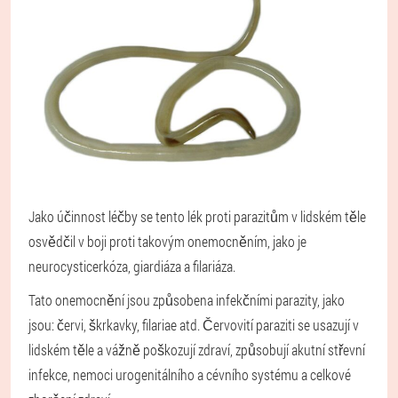
Jako účinnost léčby se tento lék proti parazitům v lidském těle
osvědčil v boji proti takovým onemocněním, jako je
neurocysticerkóza, giardiáza a filariáza.
Tato onemocnění jsou způsobena infekčními parazity, jako
jsou: červi, škrkavky, filariae atd. Červovití paraziti se usazují v
lidském těle a vážně poškozují zdraví, způsobují akutní střevní
infekce, nemoci urogenitálního a cévního systému a celkové