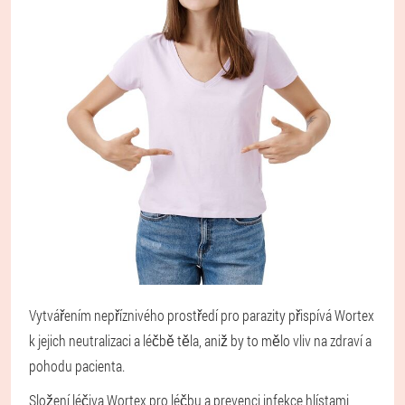
Vytvářením nepříznivého prostředí pro parazity přispívá Wortex
k jejich neutralizaci a léčbě těla, aniž by to mělo vliv na zdraví a
pohodu pacienta.
Složení léčiva Wortex pro léčbu a prevenci infekce hlístami