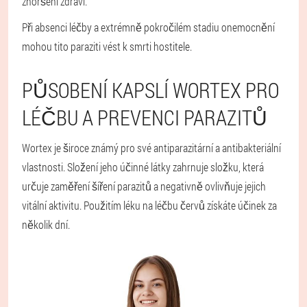
zhoršení zdraví.
Při absenci léčby a extrémně pokročilém stadiu onemocnění
mohou tito paraziti vést k smrti hostitele.
PŮSOBENÍ KAPSLÍ WORTEX PRO
LÉČBU A PREVENCI PARAZITŮ
Wortex je široce známý pro své antiparazitární a antibakteriální
vlastnosti. Složení jeho účinné látky zahrnuje složku, která
určuje zaměření šíření parazitů a negativně ovlivňuje jejich
vitální aktivitu. Použitím léku na léčbu červů získáte účinek za
několik dní.