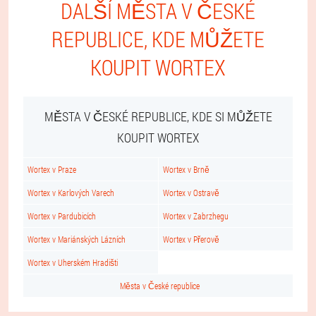
DALŠÍ MĚSTA V ČESKÉ
REPUBLICE, KDE MŮŽETE
KOUPIT WORTEX
MĚSTA V ČESKÉ REPUBLICE, KDE SI MŮŽETE
KOUPIT WORTEX
Wortex v Praze
Wortex v Brně
Wortex v Karlových Varech
Wortex v Ostravě
Wortex v Pardubicích
Wortex v Zabrzhegu
Wortex v Mariánských Lázních
Wortex v Přerově
Wortex v Uherském Hradišti
Města v České republice