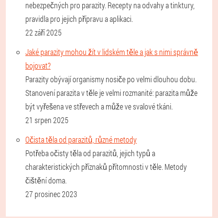
nebezpečných pro parazity. Recepty na odvahy a tinktury,
pravidla pro jejich přípravu a aplikaci.
22 září 2025
Jaké parazity mohou žít v lidském těle a jak s nimi správně
bojovat?
Parazity obývají organismy nosiče po velmi dlouhou dobu.
Stanovení parazita v těle je velmi rozmanité: parazita může
být vyřešena ve střevech a může ve svalové tkáni.
21 srpen 2025
Očista těla od parazitů, různé metody
Potřeba očisty těla od parazitů, jejich typů a
charakteristických příznaků přítomnosti v těle. Metody
čištění doma.
27 prosinec 2023