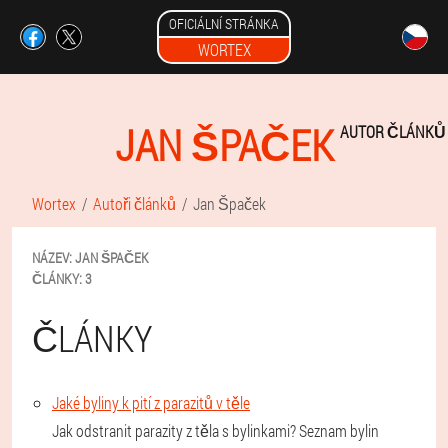
OFICIÁLNÍ STRÁNKA
WORTEX
JAN ŠPAČEK
AUTOR ČLÁNKŮ
Wortex
Autoři článků
Jan Špaček
NÁZEV:
JAN
ŠPAČEK
ČLÁNKY:
3
ČLÁNKY
Jaké byliny k pití z parazitů v těle
Jak odstranit parazity z těla s bylinkami? Seznam bylin